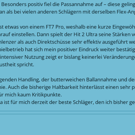
. Besonders positiv fiel die Passannahme auf – diese gelin
r an als bei vielen anderen Schlägern mit derselben Flex-A
st etwas von einem FT7 Pro, weshalb eine kurze Eingewöhn
auf einstellen. Dann spielt der Hit 2 Ultra seine Stärken v
chlenzer als auch Direktschüsse sehr effektiv ausgeführt 
trieb hat sich mein positiver Eindruck weiter bestätigt. 
z intensiver Nutzung zeigt er bislang keinerlei Veränderun
stheit spricht.
genden Handling, der butterweichen Ballannahme und der
nie. Auch die bisherige Haltbarkeit hinterlässt einen sehr 
ür mich kaum Kritikpunkte.
 ist für mich derzeit der beste Schläger, den ich bisher ge