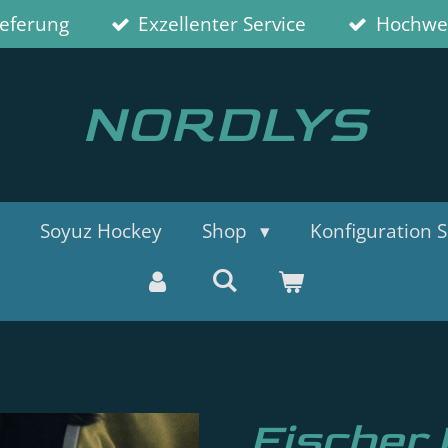
ieferung
Exzellenter Service
Hochwer
NORDLYS
Soyuz Hockey
Shop
Konfiguration S
Fischer 