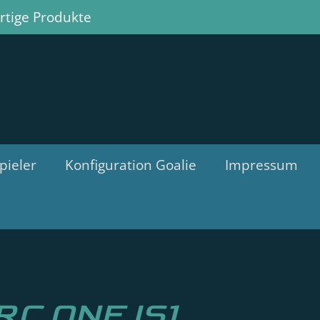
tige Produkte
pieler
Konfiguration Goalie
Impressum
RC ONE IS1