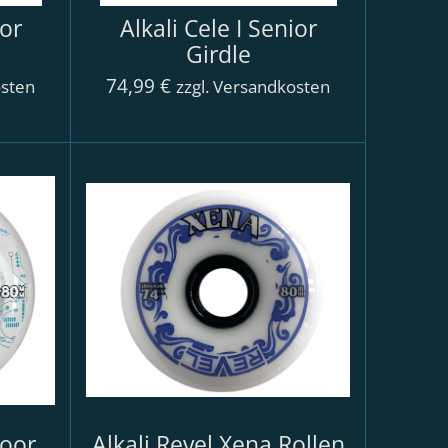
ior
Alkali Cele I Senior
Girdle
74,99 €
osten
zzgl. Versandkosten
door
Alkali Revel Xena Rollen