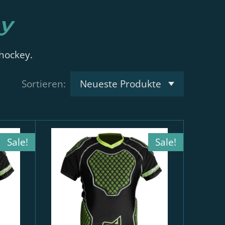
y
ehockey.
Sortieren:
Sale!
Sale!