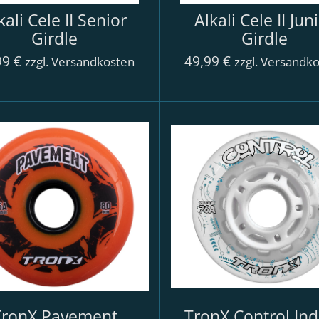
kali Cele II Senior
Alkali Cele II Jun
Girdle
Girdle
99 €
49,99 €
zzgl. Versandkosten
zzgl. Versandk
TronX Pavement
TronX Control In