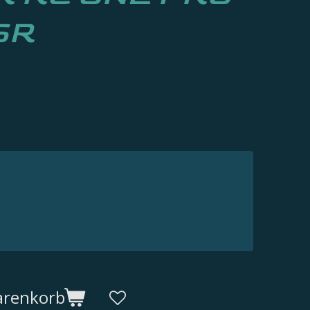
SR
arenkorb