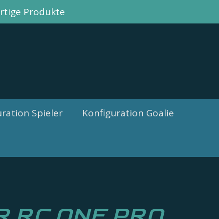
tige Produkte
ration Spieler
Konfiguration Goalie
R RC ONE PRO