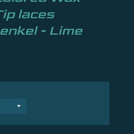
ip laces
enkel - Lime