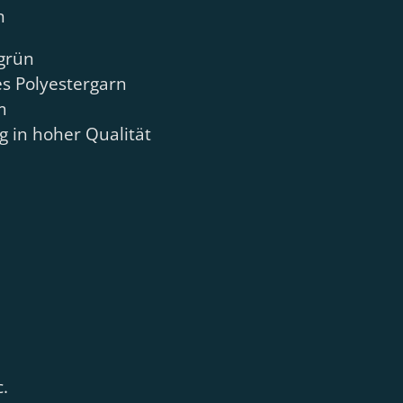
n
grün
es Polyestergarn
m
 in hoher Qualität
.