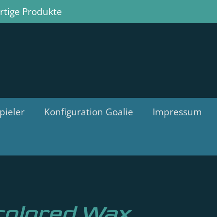
tige Produkte
pieler
Konfiguration Goalie
Impressum
colored Wax