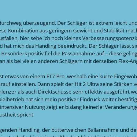
r durchweg überzeugend. Der Schläger ist extrem leicht un
ese Kombination aus geringem Gewicht und Stabilität mach
usfallen, hier sehe ich noch kleines Verbesserungspotenzia
d hat mich das Handling beeindruckt. Der Schläger lässt s
. Besonders positiv fiel die Passannahme auf – diese gelin
r an als bei vielen anderen Schlägern mit derselben Flex-A
st etwas von einem FT7 Pro, weshalb eine kurze Eingewöhn
auf einstellen. Dann spielt der Hit 2 Ultra seine Stärken v
chlenzer als auch Direktschüsse sehr effektiv ausgeführt 
trieb hat sich mein positiver Eindruck weiter bestätigt. 
z intensiver Nutzung zeigt er bislang keinerlei Veränderun
stheit spricht.
genden Handling, der butterweichen Ballannahme und der