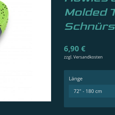
Molded T
Schnürs
6,90 €
zzgl. Versandkosten
Länge