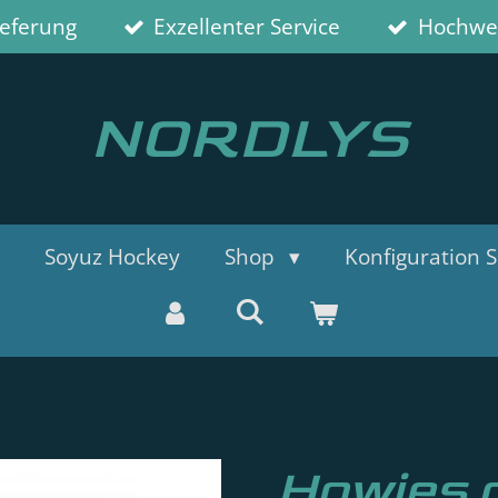
ieferung
Exzellenter Service
Hochwer
NORDLYS
Soyuz Hockey
Shop
Konfiguration S
Howies 