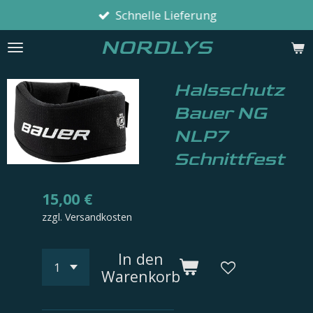
Schnelle Lieferung
Zum
Hauptinhalt
NORDLYS
springen
Halsschutz
Bauer NG
NLP7
Schnittfest
15,00 €
zzgl. Versandkosten
In den
Warenkorb