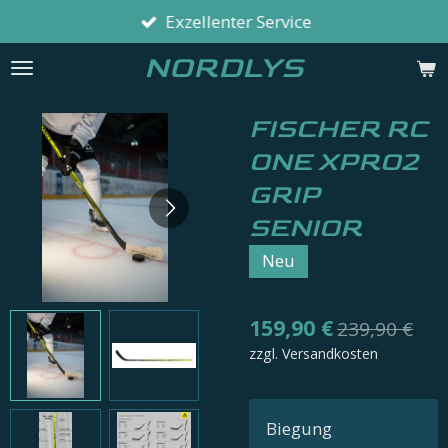
Exzellenter Service
Zum
Hauptinhalt
NORDLYS
springen
FISCHER RC
ONE XPRO2
GRIP
SENIOR
Neu
159,90 €
239,90 €
zzgl. Versandkosten
Biegung