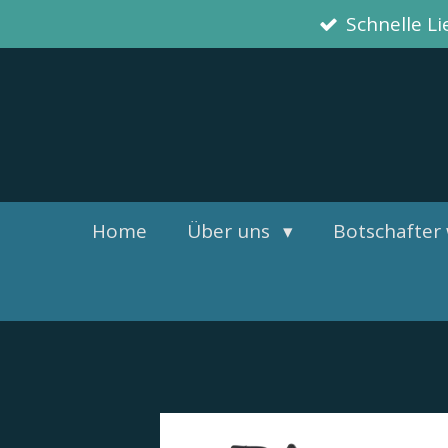
Schnelle L
Zum
Hauptinhalt
springen
Home
Über uns
Botschafter