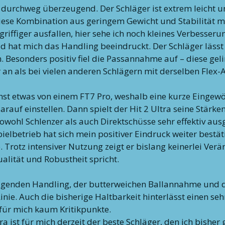
r durchweg überzeugend. Der Schläger ist extrem leicht u
iese Kombination aus geringem Gewicht und Stabilität m
griffiger ausfallen, hier sehe ich noch kleines Verbesseru
ld hat mich das Handling beeindruckt. Der Schläger lässt
n. Besonders positiv fiel die Passannahme auf – diese ge
er an als bei vielen anderen Schlägern mit derselben Flex
st etwas von einem FT7 Pro, weshalb eine kurze Eingewö
rauf einstellen. Dann spielt der Hit 2 Ultra seine Stärke
sowohl Schlenzer als auch Direktschüsse sehr effektiv au
etrieb hat sich mein positiver Eindruck weiter bestätigt.
e. Trotz intensiver Nutzung zeigt er bislang keinerlei Ve
alität und Robustheit spricht.
agenden Handling, der butterweichen Ballannahme und d
inie. Auch die bisherige Haltbarkeit hinterlässt einen seh
für mich kaum Kritikpunkte.
a ist für mich derzeit der beste Schläger, den ich bisher 