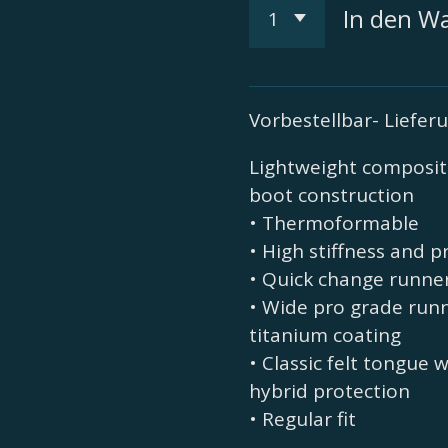
In den W
Vorbestellbar- Liefe
Lightweight composit
boot construction
• Thermoformable
• High stiffness and p
• Quick change runne
• Wide pro grade run
titanium coating
• Classic felt tongue 
hybrid protection
• Regular fit