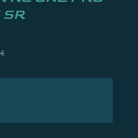
 SR
 €