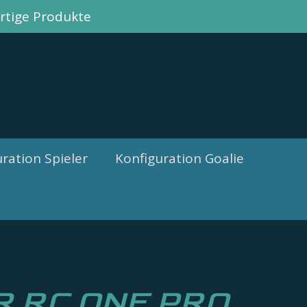
tige Produkte
ration Spieler
Konfiguration Goalie
R RC ONE PRO