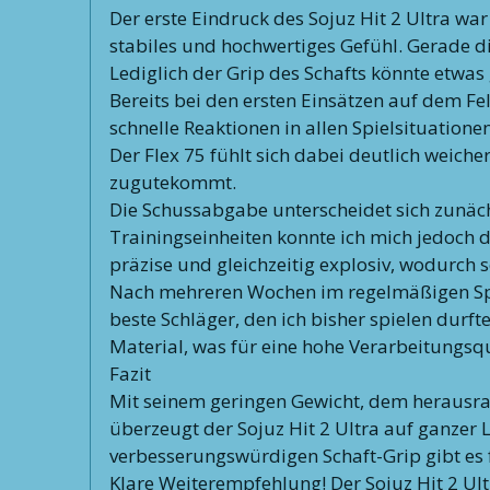
Der erste Eindruck des Sojuz Hit 2 Ultra wa
stabiles und hochwertiges Gefühl. Gerade d
Lediglich der Grip des Schafts könnte etwas 
Bereits bei den ersten Einsätzen auf dem Fe
schnelle Reaktionen in allen Spielsituatione
Der Flex 75 fühlt sich dabei deutlich weich
zugutekommt.
Die Schussabgabe unterscheidet sich zunäch
Trainingseinheiten konnte ich mich jedoch da
präzise und gleichzeitig explosiv, wodurch 
Nach mehreren Wochen im regelmäßigen Spielb
beste Schläger, den ich bisher spielen durft
Material, was für eine hohe Verarbeitungsqu
Fazit
Mit seinem geringen Gewicht, dem herausr
überzeugt der Sojuz Hit 2 Ultra auf ganzer L
verbesserungswürdigen Schaft-Grip gibt es 
Klare Weiterempfehlung! Der Sojuz Hit 2 Ultr