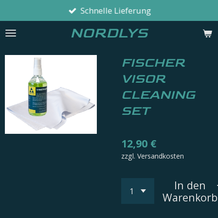
Schnelle Lieferung
Zum
Hauptinhalt
NORDLYS
springen
FISCHER
VISOR
CLEANING
SET
12,90 €
zzgl. Versandkosten
In den
Warenkorb