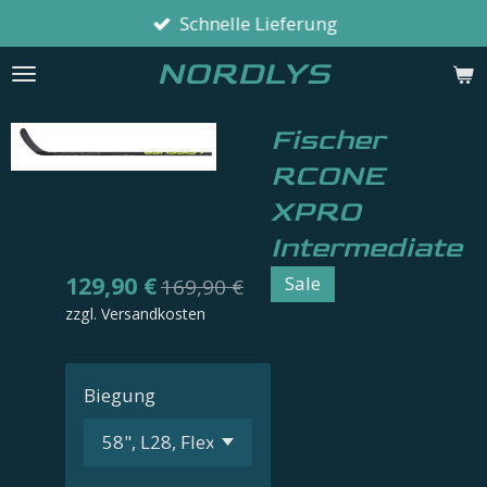
Schnelle Lieferung
Zum
Hauptinhalt
NORDLYS
springen
Fischer
RCONE
XPRO
Intermediate
129,90 €
Sale
169,90 €
zzgl. Versandkosten
Biegung