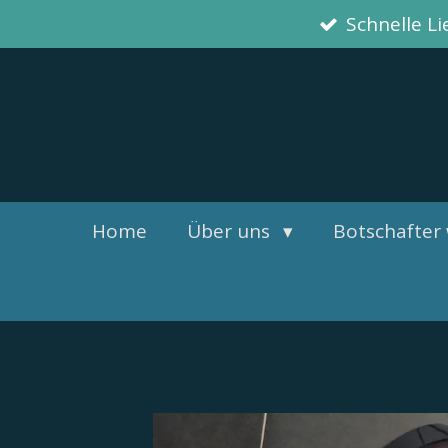
Schnelle L
Zum
Hauptinhalt
springen
Home
Über uns
Botschafter