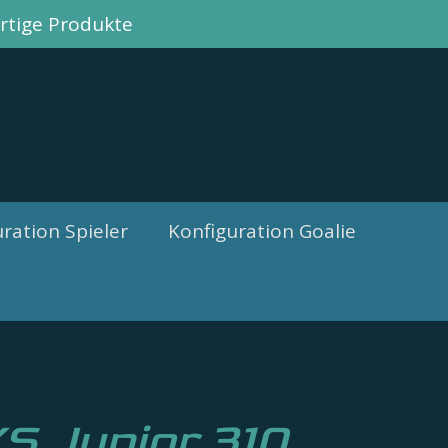
tige Produkte
ration Spieler
Konfiguration Goalie
 Junior 310,