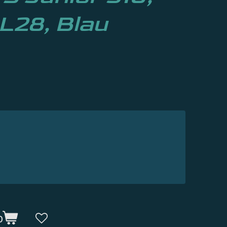
 L28, Blau
b