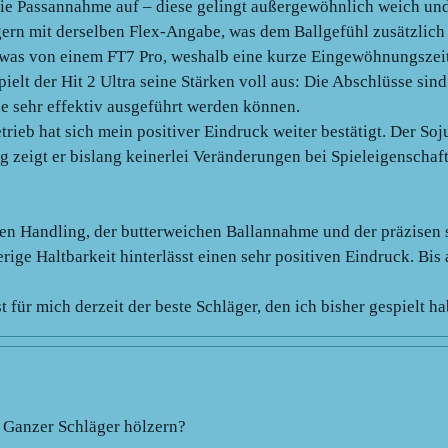
 die Passannahme auf – diese gelingt außergewöhnlich weich und 
ägern mit derselben Flex-Angabe, was dem Ballgefühl zusätzlic
twas von einem FT7 Pro, weshalb eine kurze Eingewöhnungszeit 
ielt der Hit 2 Ultra seine Stärken voll aus: Die Abschlüsse sind
e sehr effektiv ausgeführt werden können.
b hat sich mein positiver Eindruck weiter bestätigt. Der Sojuz 
ng zeigt er bislang keinerlei Veränderungen bei Spieleigenschaf
en Handling, der butterweichen Ballannahme und der präzisen
herige Haltbarkeit hinterlässt einen sehr positiven Eindruck. B
 für mich derzeit der beste Schläger, den ich bisher gespielt ha
? Ganzer Schläger hölzern?