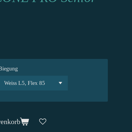
Biegung
renkorb