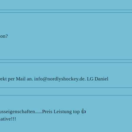
ion?
irekt per Mail an. info@nordlyshockey.de. LG Daniel
usseigenschaften......Preis Leistung top 👍
ative!!!