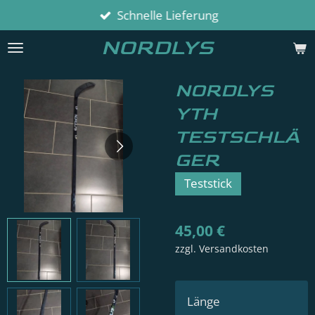
Schnelle Lieferung
Zum
Hauptinhalt
NORDLYS
springen
NORDLYS
YTH
TESTSCHLÄ
GER
Teststick
45,00 €
zzgl. Versandkosten
Länge