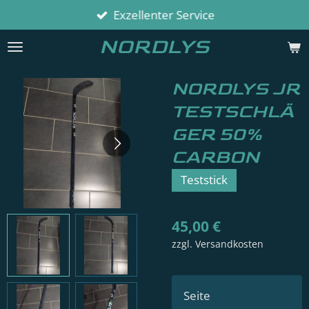
Exzellenter Service
Zum
Hauptinhalt
NORDLYS
springen
NORDLYS JR
TESTSCHLÄ
GER 50%
CARBON
Teststick
45,00 €
zzgl. Versandkosten
Seite