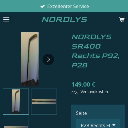
Exzellenter Service
Zum
Hauptinhalt
NORDLYS
springen
NORDLYS
SR400
Rechts P92,
P28
149,00 €
zzgl. Versandkosten
Seite