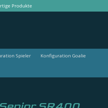
tige Produkte
ration Spieler
Konfiguration Goalie
 Senior SR400