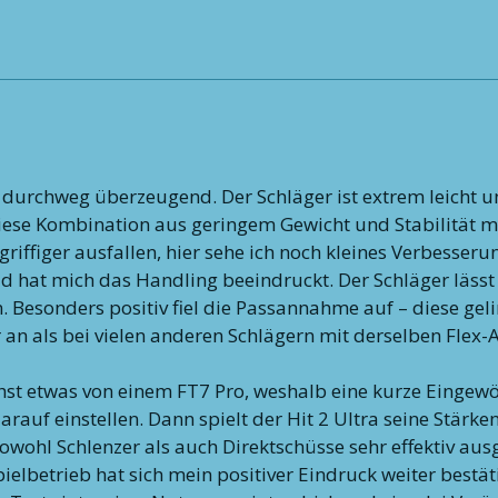
r durchweg überzeugend. Der Schläger ist extrem leicht u
iese Kombination aus geringem Gewicht und Stabilität m
griffiger ausfallen, hier sehe ich noch kleines Verbesseru
ld hat mich das Handling beeindruckt. Der Schläger lässt
n. Besonders positiv fiel die Passannahme auf – diese ge
er an als bei vielen anderen Schlägern mit derselben Flex
st etwas von einem FT7 Pro, weshalb eine kurze Eingewö
rauf einstellen. Dann spielt der Hit 2 Ultra seine Stärke
sowohl Schlenzer als auch Direktschüsse sehr effektiv au
etrieb hat sich mein positiver Eindruck weiter bestätigt.