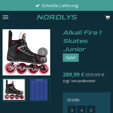
Schnelle Lieferung
Zum
Hauptinhalt
NORDLYS
springen
Alkali Fire 1
Skates
Junior
Sale!
289,99 €
359,99 €
zzgl. Versandkosten
Größe
3
4
5