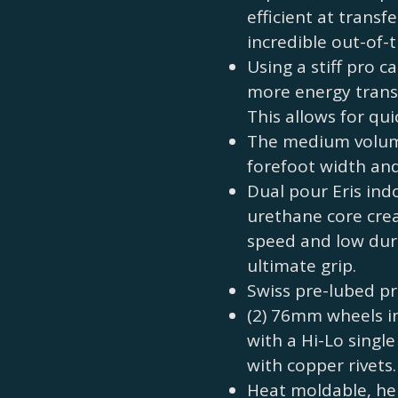
efficient at transf
incredible out-of-t
Using a stiff pro c
more energy transf
This allows for qui
The medium volume 
forefoot width an
Dual pour Eris in
urethane core cre
speed and low dur
ultimate grip.
Swiss pre-lubed p
(2) 76mm wheels i
with a Hi-Lo single
with copper rivets.
Heat moldable, hel