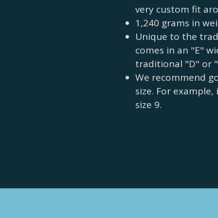
very custom fit ar
1,240 grams in wei
Unique to the tradit
comes in an "E" wi
traditional "D" or 
We recommend goin
size. For example, 
size 9.