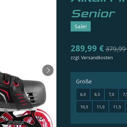
Senior
Sale!
289,99 €
379,99
zzgl. Versandkosten
Größe
6,0
6,5
7,0
7,
10,5
11,0
11,5