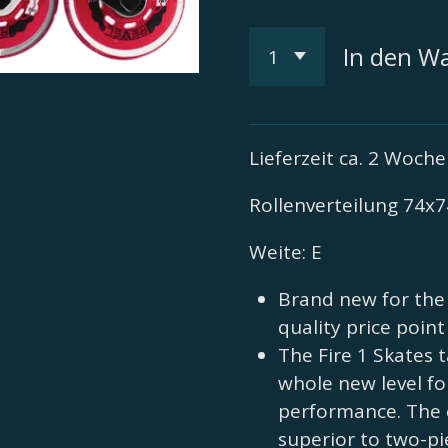
In den W
Lieferzeit ca. 2 Woch
Rollenverteilung 74x
Weite: E
Brand new for the 
quality price point 
The Fire 1 Skates 
whole new level fo
performance. The 
superior to two-pi