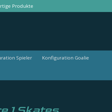
tige Produkte
ration Spieler
Konfiguration Goalie
re 1 Skates