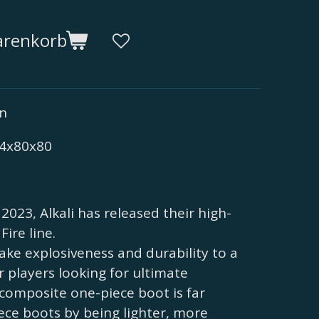
arenkorb
en
74x80x80
2023, Alkali has released their high-
Fire line.
take explosiveness and durability to a
r players looking for ultimate
composite one-piece boot is far
ece boots by being lighter, more