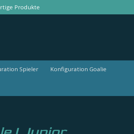
tige Produkte
ration Spieler
Konfiguration Goalie
le I Junior