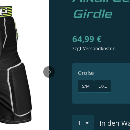
Girdle
64,99 €
zzgl. Versandkosten
Größe
S/M
L/XL
In den W