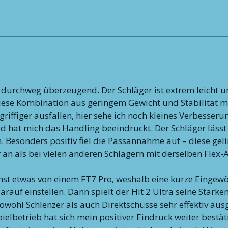
r durchweg überzeugend. Der Schläger ist extrem leicht u
iese Kombination aus geringem Gewicht und Stabilität m
griffiger ausfallen, hier sehe ich noch kleines Verbesseru
ld hat mich das Handling beeindruckt. Der Schläger lässt
n. Besonders positiv fiel die Passannahme auf – diese ge
er an als bei vielen anderen Schlägern mit derselben Flex
st etwas von einem FT7 Pro, weshalb eine kurze Eingewö
rauf einstellen. Dann spielt der Hit 2 Ultra seine Stärke
sowohl Schlenzer als auch Direktschüsse sehr effektiv au
etrieb hat sich mein positiver Eindruck weiter bestätigt.