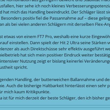
usfallen, hier sehe ich noch kleines Verbesserungspotenzia
d hat mich das Handling beeindruckt. Der Schläger lässt s
. Besonders positiv fiel die Passannahme auf – diese gelin
r an als bei vielen anderen Schlägern mit derselben Flex-A
st etwas von einem FT7 Pro, weshalb eine kurze Eingewöhn
auf einstellen. Dann spielt der Hit 2 Ultra seine Stärken v
chlenzer als auch Direktschüsse sehr effektiv ausgeführt 
trieb hat sich mein positiver Eindruck weiter bestätigt. 
z intensiver Nutzung zeigt er bislang keinerlei Veränderun
stheit spricht.
genden Handling, der butterweichen Ballannahme und der
nie. Auch die bisherige Haltbarkeit hinterlässt einen sehr 
ür mich kaum Kritikpunkte.
 ist für mich derzeit der beste Schläger, den ich bisher ge