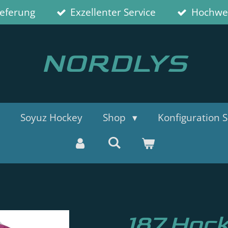
ieferung
Exzellenter Service
Hochwer
NORDLYS
Soyuz Hockey
Shop
Konfiguration S
187 Hoc