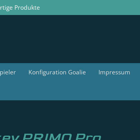
tige Produkte
pieler
Konfiguration Goalie
Impressum
key PRIMO Pro