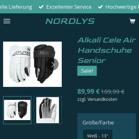
lle Lieferung
Exzellenter Service
Hochwertige 
Zum
Hauptinhalt
NORDLYS
springen
Alkali Cele Air
Handschuhe
Senior
Sale!
89,99 €
109,99 €
zzgl. Versandkosten
Größe/Farbe
Weiß - 13"